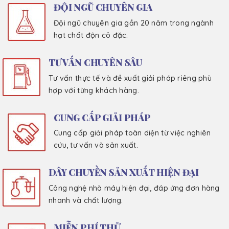
ĐỘI NGŨ CHUYÊN GIA
Đội ngũ chuyên gia gần 20 năm trong ngành
hạt chất độn cô đặc.
TƯ VẤN CHUYÊN SÂU
Tư vấn thực tế và đề xuất giải pháp riêng phù
hợp với từng khách hàng.
CUNG CẤP GIẢI PHÁP
Cung cấp giải pháp toàn diện từ việc nghiên
cứu, tư vấn và sản xuất.
DÂY CHUYỀN SẢN XUẤT HIỆN ĐẠI
Công nghệ nhà máy hiện đại, đáp ứng đơn hàng
nhanh và chất lượng.
MIỄN PHÍ THỬ