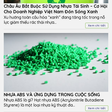
Châu Âu Bắt Buộc Sử Dụng Nhựa Tái Sinh – Cơ Hội
Cho Doanh Nghiệp Việt Nam Đón Sóng Xanh
Xu hướng toàn cầu hóa “xanh” đang tăng tốc trong nỗ
lực giảm thiểu rác thải nhựa...
Xem chi tiết
NHỰA ABS VÀ ỨNG DỰNG TRONG CUỘC SỐNG
Nhựa ABS là gì? Hạt nhựa ABS (Acrylonitrile Butadiene
Styrene) là một loại nhựa kỹ thuật đa...
Xem chi tiết