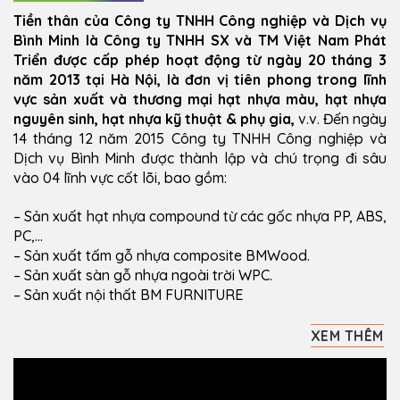
Tiền thân của Công ty TNHH Công nghiệp và Dịch vụ
Bình Minh là Công ty TNHH SX và TM Việt Nam Phát
Triển được cấp phép hoạt động từ ngày 20 tháng 3
năm 2013 tại Hà Nội, là đơn vị tiên phong trong lĩnh
vực sản xuất và thương mại hạt nhựa màu, hạt nhựa
nguyên sinh, hạt nhựa kỹ thuật & phụ gia,
v.v. Đến ngày
14 tháng 12 năm 2015 Công ty TNHH Công nghiệp và
Dịch vụ Bình Minh được thành lập và chú trọng đi sâu
vào 04 lĩnh vực cốt lõi, bao gồm:
– Sản xuất hạt nhựa compound từ các gốc nhựa PP, ABS,
PC,…
– Sản xuất tấm gỗ nhựa composite BMWood.
– Sản xuất sàn gỗ nhựa ngoài trời WPC.
– Sản xuất nội thất BM FURNITURE
XEM THÊM