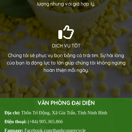
lượng nhưng với giá hợp lý.
DỊCH VỤ TỐT
Chúng tôi sẽ phục vụ bạn bằng cả trái tim. Sự hài lòng
của bạn là động lực to lớn giúp chúng tôi không ngừng
hoàn thiện mỗi ngày.
VĂN PHÒNG ĐẠI DIỆN
Địa chỉ:
Thôn Trì Động, Xã Gia Trấn, Tỉnh Ninh Bình
Điện thoại:
(+84) 905.365.866
Fanpage:
Facebook.com/thanhcongrecycle