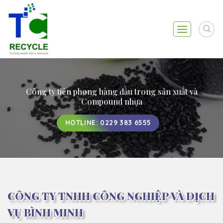
Skip
to
content
Công ty tiên phong hàng đầu trong sản xuất và
Compound nhựa
HOTLINE: 0229 383 6555
CÔNG TY TNHH CÔNG NGHIỆP VÀ DỊCH
VỤ BÌNH MINH