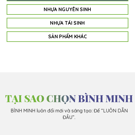
NHỰA NGUYÊN SINH
NHỰA TÁI SINH
SẢN PHẨM KHÁC
TẠI SAO CHỌN BÌNH MINH
BÌNH MINH luôn đổi mới và sáng tạo: Để “LUÔN DẪN
ĐẦU”.