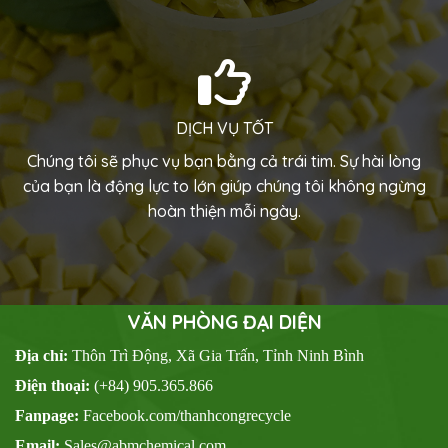
DỊCH VỤ TỐT
Chúng tôi sẽ phục vụ bạn bằng cả trái tim. Sự hài lòng
của bạn là động lực to lớn giúp chúng tôi không ngừng
hoàn thiện mỗi ngày.
VĂN PHÒNG ĐẠI DIỆN
Địa chỉ:
Thôn Trì Động, Xã Gia Trấn, Tỉnh Ninh Bình
Điện thoại:
(+84) 905.365.866
Fanpage:
Facebook.com/thanhcongrecycle
Email:
Sales@abmchemical.com