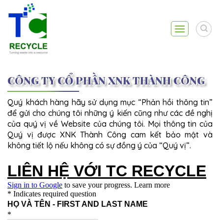
Skip
to
content
CÔNG TY CỔ PHẦN XNK THÀNH CÔNG
Quý khách hàng hãy sử dụng mục “Phản hồi thông tin”
để gửi cho chúng tôi những ý kiến cũng như các đề nghị
của quý vị về Website của chúng tôi. Mọi thông tin của
Quý vị được XNK Thành Công cam kết bảo mật và
không tiết lộ nếu không có sự đồng ý của “Quý vị”.